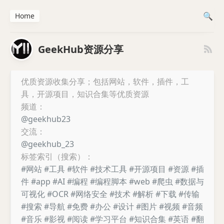
Home
GeekHub资源分享
优质资源收集分享；包括网站，软件，插件，工
具，开源项目，知识合集等优质资源
频道：
@geekhub23
交流：
@geekhub_23
标签索引（搜索）：
#网站
#工具
#软件
#技术工具
#开源项目
#资源
#插
件
#app
#AI
#编程
#编程脚本
#web
#爬虫
#数据与
可视化
#OCR
#网络安全
#技术
#解析
#下载
#传输
#搜索
#导航
#免费
#办公
#设计
#图片
#视频
#音频
#音乐
#影视
#阅读
#学习平台
#知识合集
#英语
#翻