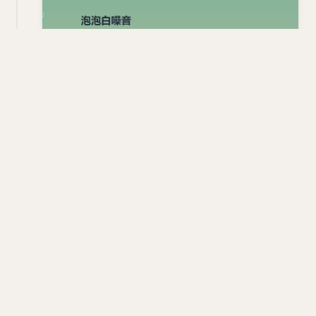
网站名称：泡泡白噪音
网站地址：
https://www.ppbzy.com/
网站介绍：网站提供各种环境音效，包括咖啡厅、篮
球场、超市、农场等场景的声音。内容涉及自然声音
如海浪、鸟鸣、雨声，以及日常生活中的声音如风
铃、吸尘器等，为用户提供放松和沉浸的音效体验
#网站
#音频
#趣站
网站
音频
趣站