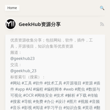
Home
GeekHub资源分享
优质资源收集分享；包括网站，软件，插件，工
具，开源项目，知识合集等优质资源
频道：
@geekhub23
交流：
@geekhub_23
标签索引（搜索）：
#网站
#工具
#软件
#技术工具
#开源项目
#资源
#插
件
#app
#AI
#编程
#编程脚本
#web
#爬虫
#数据与
可视化
#OCR
#网络安全
#技术
#解析
#下载
#传输
#搜索
#导航
#免费
#办公
#设计
#图片
#视频
#音频
#音乐
#影视
#阅读
#学习平台
#知识合集
#英语
#翻