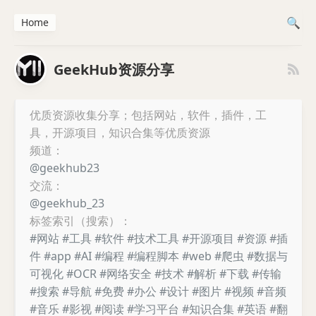
Home
GeekHub资源分享
优质资源收集分享；包括网站，软件，插件，工
具，开源项目，知识合集等优质资源
频道：
@geekhub23
交流：
@geekhub_23
标签索引（搜索）：
#网站
#工具
#软件
#技术工具
#开源项目
#资源
#插
件
#app
#AI
#编程
#编程脚本
#web
#爬虫
#数据与
可视化
#OCR
#网络安全
#技术
#解析
#下载
#传输
#搜索
#导航
#免费
#办公
#设计
#图片
#视频
#音频
#音乐
#影视
#阅读
#学习平台
#知识合集
#英语
#翻