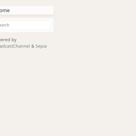
ome
ered by
adcastChannel
&
Sepia