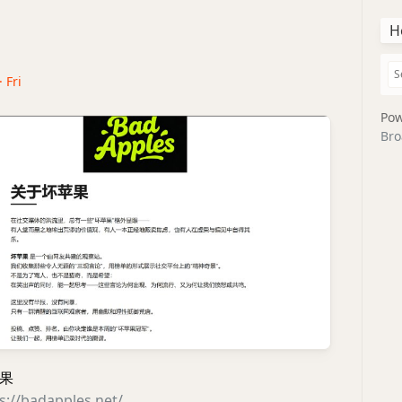
H
 Fri
Pow
Bro
果
s://badapples.net/