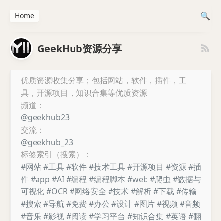
Home
GeekHub资源分享
优质资源收集分享；包括网站，软件，插件，工
具，开源项目，知识合集等优质资源
频道：
@geekhub23
交流：
@geekhub_23
标签索引（搜索）：
#网站
#工具
#软件
#技术工具
#开源项目
#资源
#插
件
#app
#AI
#编程
#编程脚本
#web
#爬虫
#数据与
可视化
#OCR
#网络安全
#技术
#解析
#下载
#传输
#搜索
#导航
#免费
#办公
#设计
#图片
#视频
#音频
#音乐
#影视
#阅读
#学习平台
#知识合集
#英语
#翻