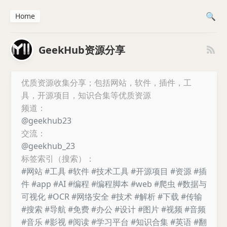
Home
GeekHub资源分享
优质资源收集分享；包括网站，软件，插件，工
具，开源项目，知识合集等优质资源
频道：
@geekhub23
交流：
@geekhub_23
标签索引（搜索）：
#网站
#工具
#软件
#技术工具
#开源项目
#资源
#插
件
#app
#AI
#编程
#编程脚本
#web
#爬虫
#数据与
可视化
#OCR
#网络安全
#技术
#解析
#下载
#传输
#搜索
#导航
#免费
#办公
#设计
#图片
#视频
#音频
#音乐
#影视
#阅读
#学习平台
#知识合集
#英语
#翻