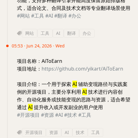
功能，支持多种翻译引擎并能高度保留原始排版格
式，适合论文、合同及技术文档等专业翻译场景使用
#网站
#工具
#AI
#翻译
#办公
网站
工具
AI
翻译
办公
05:53 · Jun 24, 2026 · Wed
项目名称：AiToEarn
项目地址：
https://github.com/yikart/AiToEarn
项目介绍：一个用于探索
AI
辅助变现路径与实践案
例的开源项目，主要分享利用
AI
技术进行内容创
作、自动化服务或技能变现的思路与资源，适合希望
通过
AI
提升收入或开发副业的用户使用
#开源项目
#资源
#AI
#技术
#工具
开源项目
资源
AI
技术
工具