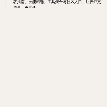
署指南、技能精选、工具聚合与社区入口，让养虾更
简单、更高效。
#网站
#ai
#导航
#工具
网站
ai
导航
工具
15:53 · Mar 26, 2026 · Thu
网站名称：Prompt Optimizer
网站地址：
https://always200.com/