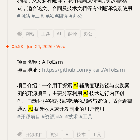
功能，支持多种翻译引擎并能高度保留原始排版格
式，适合论文、合同及技术文档等专业翻译场景使用
#网站
#工具
#AI
#翻译
#办公
网站
工具
AI
翻译
办公
05:53 · Jun 24, 2026 · Wed
项目名称：AiToEarn
项目地址：
https://github.com/yikart/AiToEarn
项目介绍：一个用于探索
AI
辅助变现路径与实践案
例的开源项目，主要分享利用
AI
技术进行内容创
作、自动化服务或技能变现的思路与资源，适合希望
通过
AI
提升收入或开发副业的用户使用
#开源项目
#资源
#AI
#技术
#工具
开源项目
资源
AI
技术
工具