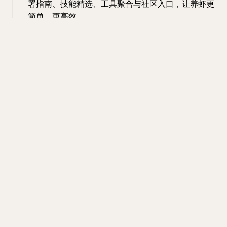
署指南、技能精选、工具聚合与社区入口，让养虾更
简单、更高效。
#网站
#ai
#导航
#工具
网站
ai
导航
工具
15:53 · Mar 26, 2026 · Thu
网站名称：Prompt Optimizer
网站地址：
https://always200.com/