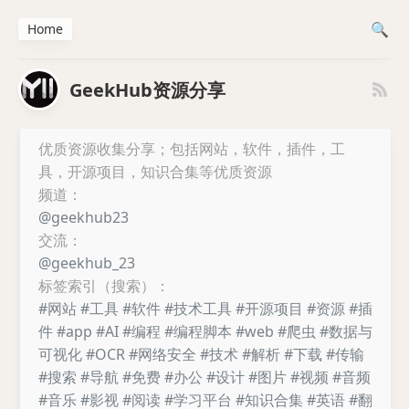
Home
GeekHub资源分享
优质资源收集分享；包括网站，软件，插件，工
具，开源项目，知识合集等优质资源
频道：
@geekhub23
交流：
@geekhub_23
标签索引（搜索）：
#网站
#工具
#软件
#技术工具
#开源项目
#资源
#插
件
#app
#AI
#编程
#编程脚本
#web
#爬虫
#数据与
可视化
#OCR
#网络安全
#技术
#解析
#下载
#传输
#搜索
#导航
#免费
#办公
#设计
#图片
#视频
#音频
#音乐
#影视
#阅读
#学习平台
#知识合集
#英语
#翻