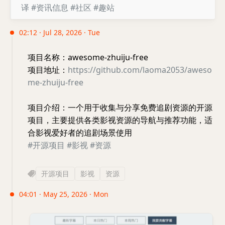
译
#资讯信息
#社区
#趣站
02:12 · Jul 28, 2026 · Tue
项目名称：awesome-zhuiju-free
项目地址：
https://github.com/laoma2053/aweso
me-zhuiju-free
项目介绍：一个用于收集与分享免费追剧资源的开源
项目，主要提供各类影视资源的导航与推荐功能，适
合影视爱好者的追剧场景使用
#开源项目
#影视
#资源
开源项目
影视
资源
04:01 · May 25, 2026 · Mon