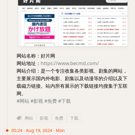
网站名称：好片网
网站地址：
https://www.becmd.com/
网站介绍：是一个专注收集各类影视、剧集的网站，
主要展示国内外电影、剧集以及动漫等的介绍以及下
载磁力链接。站内所有展示的下载链接均搜集于互联
网。
#网站
#影视
#免费
#下载
网站
影视
免费
下载
05:24 · Aug 19, 2024 · Mon