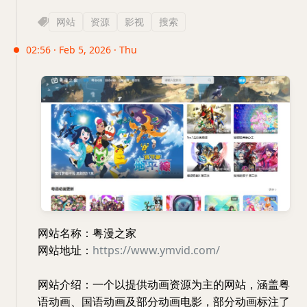
网站
资源
影视
搜索
02:56 · Feb 5, 2026 · Thu
网站名称：粤漫之家
网站地址：
https://www.ymvid.com/
网站介绍：一个以提供动画资源为主的网站，涵盖粤
语动画、国语动画及部分动画电影，部分动画标注了