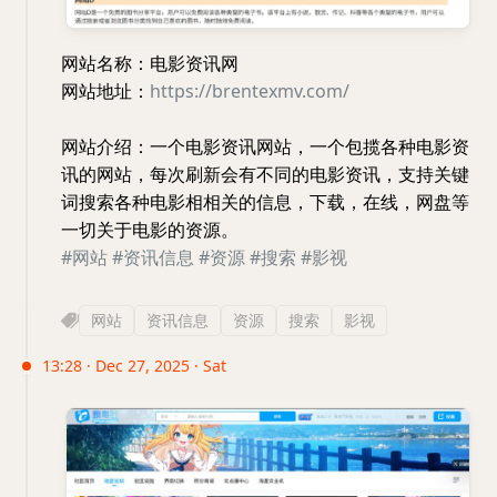
网站名称：电影资讯网
网站地址：
https://brentexmv.com/
网站介绍：一个电影资讯网站，一个包揽各种电影资
讯的网站，每次刷新会有不同的电影资讯，支持关键
词搜索各种电影相相关的信息，下载，在线，网盘等
一切关于电影的资源。
#网站
#资讯信息
#资源
#搜索
#影视
网站
资讯信息
资源
搜索
影视
13:28 · Dec 27, 2025 · Sat