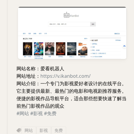
网站名称：爱看机器人
网站地址：
https://v.ikanbot.com/
网站介绍：一个专门为影视爱好者设计的在线平台。
它主要提供最新、最热门的电影和电视剧推荐服务。
便捷的影视作品导航平台，适合那些想要快速了解当
前热门影视作品的观众
#网站
#影视
#免费
网站
影视
免费