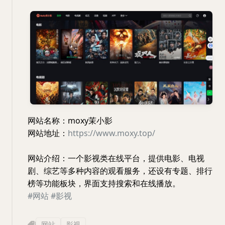
网站名称：moxy茉小影
网站地址：
https://www.moxy.top/
网站介绍：一个影视类在线平台，提供电影、电视
剧、综艺等多种内容的观看服务，还设有专题、排行
榜等功能板块，界面支持搜索和在线播放。
#网站
#影视
网站
影视