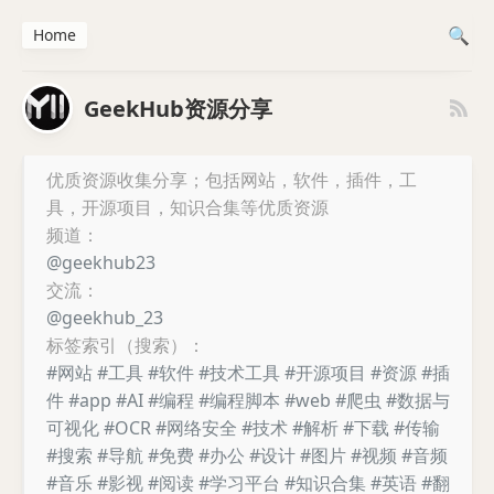
Home
GeekHub资源分享
优质资源收集分享；包括网站，软件，插件，工
具，开源项目，知识合集等优质资源
频道：
@geekhub23
交流：
@geekhub_23
标签索引（搜索）：
#网站
#工具
#软件
#技术工具
#开源项目
#资源
#插
件
#app
#AI
#编程
#编程脚本
#web
#爬虫
#数据与
可视化
#OCR
#网络安全
#技术
#解析
#下载
#传输
#搜索
#导航
#免费
#办公
#设计
#图片
#视频
#音频
#音乐
#影视
#阅读
#学习平台
#知识合集
#英语
#翻