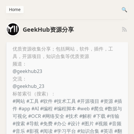
Home
GeekHub资源分享
优质资源收集分享；包括网站，软件，插件，工
具，开源项目，知识合集等优质资源
频道：
@geekhub23
交流：
@geekhub_23
标签索引（搜索）：
#网站
#工具
#软件
#技术工具
#开源项目
#资源
#插
件
#app
#AI
#编程
#编程脚本
#web
#爬虫
#数据与
可视化
#OCR
#网络安全
#技术
#解析
#下载
#传输
#搜索
#导航
#免费
#办公
#设计
#图片
#视频
#音频
#音乐
#影视
#阅读
#学习平台
#知识合集
#英语
#翻