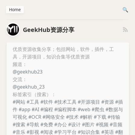
Home
GeekHub资源分享
优质资源收集分享；包括网站，软件，插件，工
具，开源项目，知识合集等优质资源
频道：
@geekhub23
交流：
@geekhub_23
标签索引（搜索）：
#网站
#工具
#软件
#技术工具
#开源项目
#资源
#插
件
#app
#AI
#编程
#编程脚本
#web
#爬虫
#数据与
可视化
#OCR
#网络安全
#技术
#解析
#下载
#传输
#搜索
#导航
#免费
#办公
#设计
#图片
#视频
#音频
#音乐
#影视
#阅读
#学习平台
#知识合集
#英语
#翻