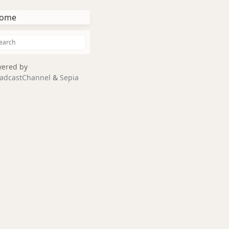
ome
ered by
adcastChannel
&
Sepia