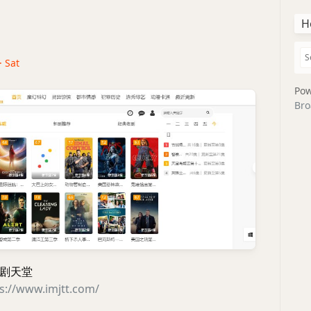
H
· Sat
Pow
Bro
剧天堂
s://www.imjtt.com/