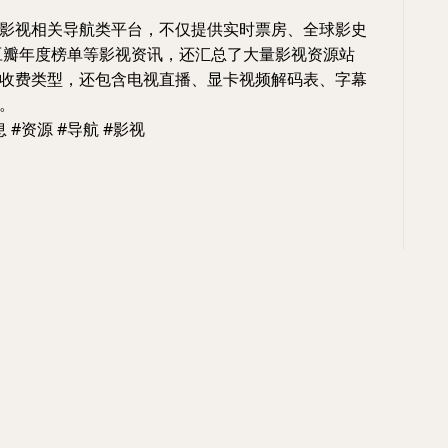
影视相关导航类平台，不仅提供实时票房、全球影史
4豆瓣年度榜单等影视资讯，还汇总了大量影视资源站
收费类型，还包含电视直播、显卡视频解码表、字幕
。
 #资源 #导航 #影视