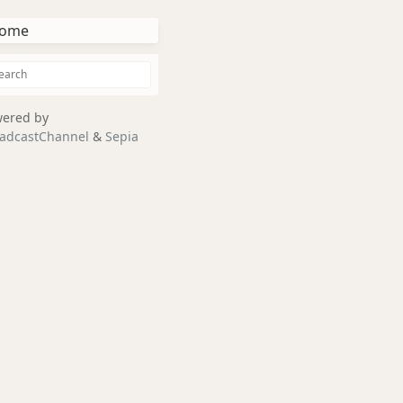
ome
ered by
adcastChannel
&
Sepia