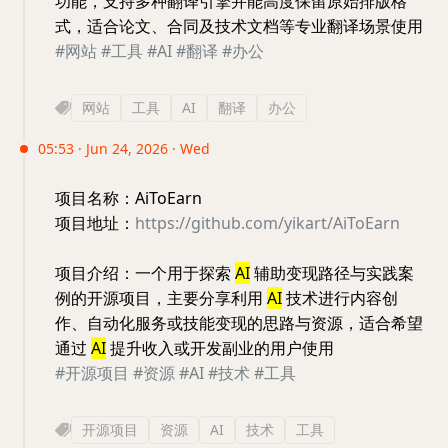
功能，支持多种翻译引擎并能高度保留原始排版格
式，适合论文、合同及技术文档等专业翻译场景使用
#网站
#工具
#AI
#翻译
#办公
网站
工具
AI
翻译
办公
05:53 · Jun 24, 2026 · Wed
项目名称：AiToEarn
项目地址：
https://github.com/yikart/AiToEarn
项目介绍：一个用于探索
AI
辅助变现路径与实践案
例的开源项目，主要分享利用
AI
技术进行内容创
作、自动化服务或技能变现的思路与资源，适合希望
通过
AI
提升收入或开发副业的用户使用
#开源项目
#资源
#AI
#技术
#工具
开源项目
资源
AI
技术
工具