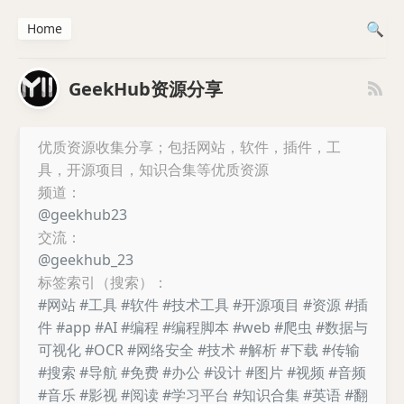
Home
GeekHub资源分享
优质资源收集分享；包括网站，软件，插件，工
具，开源项目，知识合集等优质资源
频道：
@geekhub23
交流：
@geekhub_23
标签索引（搜索）：
#网站
#工具
#软件
#技术工具
#开源项目
#资源
#插
件
#app
#AI
#编程
#编程脚本
#web
#爬虫
#数据与
可视化
#OCR
#网络安全
#技术
#解析
#下载
#传输
#搜索
#导航
#免费
#办公
#设计
#图片
#视频
#音频
#音乐
#影视
#阅读
#学习平台
#知识合集
#英语
#翻