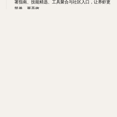
署指南、技能精选、工具聚合与社区入口，让养虾更
简单、更高效。
#网站
#ai
#导航
#工具
网站
ai
导航
工具
15:53 · Mar 26, 2026 · Thu
网站名称：Prompt Optimizer
网站地址：
https://always200.com/