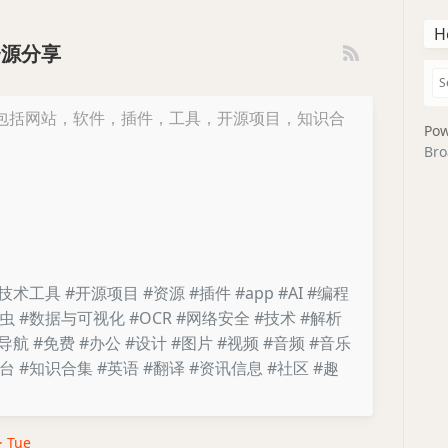
H
资源分享
包括网站，软件，插件，工具，开源项目，知识合
Pow
Bro
#技术工具
#开源项目
#资源
#插件
#app
#AI
#编程
爬虫
#数据与可视化
#OCR
#网络安全
#技术
#解析
#导航
#免费
#办公
#设计
#图片
#视频
#音频
#音乐
平台
#知识合集
#英语
#翻译
#资讯信息
#社区
#趣
 · Tue