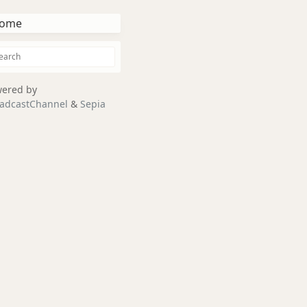
ome
ered by
adcastChannel
&
Sepia