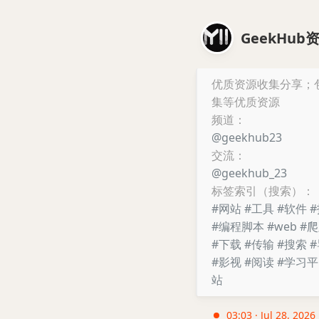
GeekHub
优质资源收集分享；
集等优质资源
频道：
@geekhub23
交流：
@geekhub_23
标签索引（搜索）：
#网站
#工具
#软件
#编程脚本
#web
#
#下载
#传输
#搜索
#影视
#阅读
#学习
站
03:03 · Jul 28, 2026