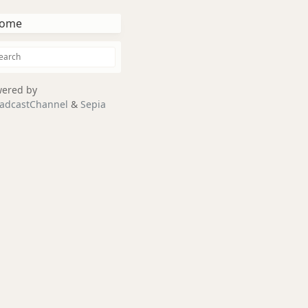
ome
ered by
adcastChannel
&
Sepia