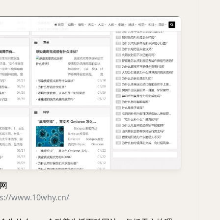
网
ps://www.10why.cn/