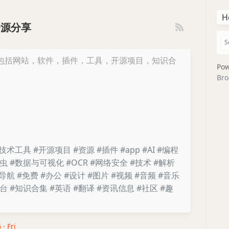
H
资源分享
包括网站，软件，插件，工具，开源项目，知识合
Pow
Bro
#技术工具
#开源项目
#资源
#插件
#app
#AI
#编程
爬虫
#数据与可视化
#OCR
#网络安全
#技术
#解析
#导航
#免费
#办公
#设计
#图片
#视频
#音频
#音乐
平台
#知识合集
#英语
#翻译
#资讯信息
#社区
#趣
 · Fri