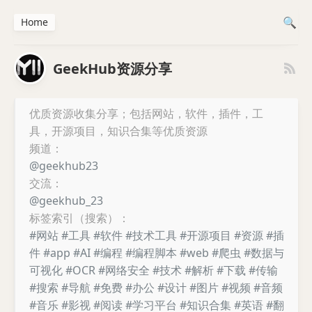
Home
GeekHub资源分享
优质资源收集分享；包括网站，软件，插件，工
具，开源项目，知识合集等优质资源
频道：
@geekhub23
交流：
@geekhub_23
标签索引（搜索）：
#网站
#工具
#软件
#技术工具
#开源项目
#资源
#插
件
#app
#AI
#编程
#编程脚本
#web
#爬虫
#数据与
可视化
#OCR
#网络安全
#技术
#解析
#下载
#传输
#搜索
#导航
#免费
#办公
#设计
#图片
#视频
#音频
#音乐
#影视
#阅读
#学习平台
#知识合集
#英语
#翻