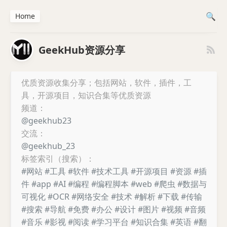
Home
GeekHub资源分享
优质资源收集分享；包括网站，软件，插件，工
具，开源项目，知识合集等优质资源
频道：
@geekhub23
交流：
@geekhub_23
标签索引（搜索）：
#网站
#工具
#软件
#技术工具
#开源项目
#资源
#插
件
#app
#AI
#编程
#编程脚本
#web
#爬虫
#数据与
可视化
#OCR
#网络安全
#技术
#解析
#下载
#传输
#搜索
#导航
#免费
#办公
#设计
#图片
#视频
#音频
#音乐
#影视
#阅读
#学习平台
#知识合集
#英语
#翻