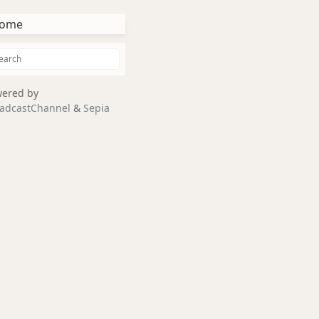
ome
ered by
adcastChannel
&
Sepia