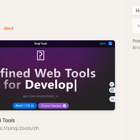
H
4 · Wed
Pow
Bro
Tools
s://sinqi.tools/zh