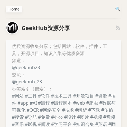
Home
GeekHub资源分享
优质资源收集分享；包括网站，软件，插件，工
具，开源项目，知识合集等优质资源
频道：
@geekhub23
交流：
@geekhub_23
标签索引（搜索）：
#网站
#工具
#软件
#技术工具
#开源项目
#资源
#插
件
#app
#AI
#编程
#编程脚本
#web
#爬虫
#数据与
可视化
#OCR
#网络安全
#技术
#解析
#下载
#传输
#搜索
#导航
#免费
#办公
#设计
#图片
#视频
#音频
#音乐
#影视
#阅读
#学习平台
#知识合集
#英语
#翻