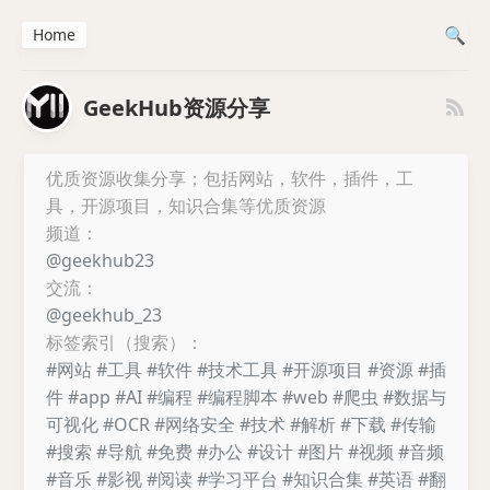
Home
GeekHub资源分享
优质资源收集分享；包括网站，软件，插件，工
具，开源项目，知识合集等优质资源
频道：
@geekhub23
交流：
@geekhub_23
标签索引（搜索）：
#网站
#工具
#软件
#技术工具
#开源项目
#资源
#插
件
#app
#AI
#编程
#编程脚本
#web
#爬虫
#数据与
可视化
#OCR
#网络安全
#技术
#解析
#下载
#传输
#搜索
#导航
#免费
#办公
#设计
#图片
#视频
#音频
#音乐
#影视
#阅读
#学习平台
#知识合集
#英语
#翻