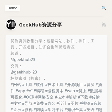
Home
GeekHub资源分享
优质资源收集分享；包括网站，软件，插件，工
具，开源项目，知识合集等优质资源
频道：
@geekhub23
交流：
@geekhub_23
标签索引（搜索）：
#网站
#工具
#软件
#技术工具
#开源项目
#资源
#插
件
#app
#AI
#编程
#编程脚本
#web
#爬虫
#数据与
可视化
#OCR
#网络安全
#技术
#解析
#下载
#传输
#搜索
#导航
#免费
#办公
#设计
#图片
#视频
#音频
#音乐
#影视
#阅读
#学习平台
#知识合集
#英语
#翻