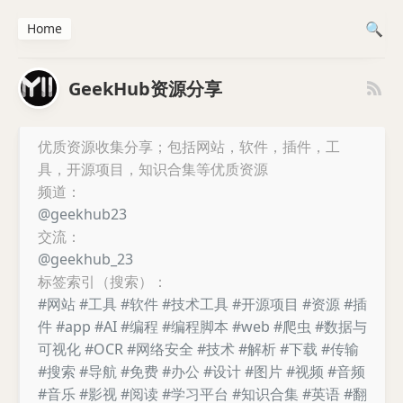
Home
GeekHub资源分享
优质资源收集分享；包括网站，软件，插件，工
具，开源项目，知识合集等优质资源
频道：
@geekhub23
交流：
@geekhub_23
标签索引（搜索）：
#网站
#工具
#软件
#技术工具
#开源项目
#资源
#插
件
#app
#AI
#编程
#编程脚本
#web
#爬虫
#数据与
可视化
#OCR
#网络安全
#技术
#解析
#下载
#传输
#搜索
#导航
#免费
#办公
#设计
#图片
#视频
#音频
#音乐
#影视
#阅读
#学习平台
#知识合集
#英语
#翻