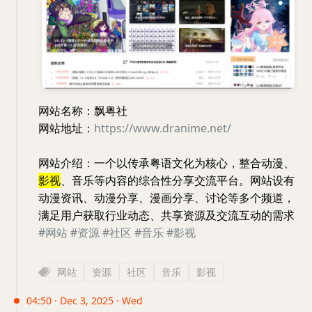
网站名称：飘粤社
网站地址：
https://www.dranime.net/
网站介绍：一个以传承粤语文化为核心，整合动漫、
影视
、音乐等内容的综合性分享交流平台。网站设有
动漫资讯、动漫分享、漫画分享、讨论等多个频道，
满足用户获取行业动态、共享资源及交流互动的需求
#网站
#资源
#社区
#音乐
#影视
网站
资源
社区
音乐
影视
04:50 · Dec 3, 2025 · Wed