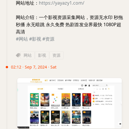
网站地址：
https://yayazy1.com/
网站介绍：一个影视资源采集网站，资源无水印 秒拖
秒播 永无暗跳 永久免费 热剧首发业界最快 1080P超
高清
#网站
#影视
#资源
网站
影视
资源
02:12 · Sep 7, 2024 · Sat