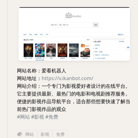
网站名称：爱看机器人
网站地址：
https://v.ikanbot.com/
网站介绍：一个专门为影视爱好者设计的在线平台。
它主要提供最新、最热门的电影和电视剧推荐服务。
便捷的影视作品导航平台，适合那些想要快速了解当
前热门影视作品的观众
#网站
#影视
#免费
网站
影视
免费