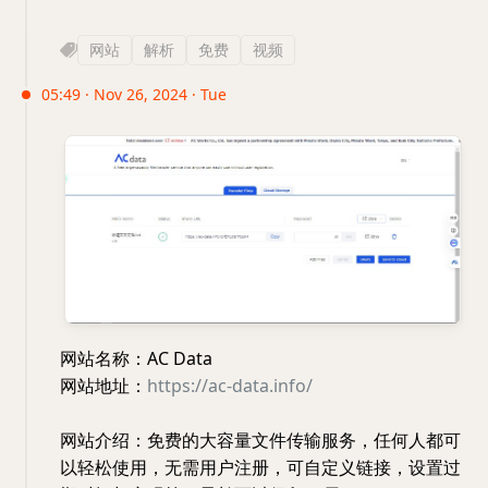
网站
解析
免费
视频
05:49 · Nov 26, 2024 · Tue
网站名称：AC Data
网站地址：
https://ac-data.info/
网站介绍：免费的大容量文件传输服务，任何人都可
以轻松使用，无需用户注册，可自定义链接，设置过