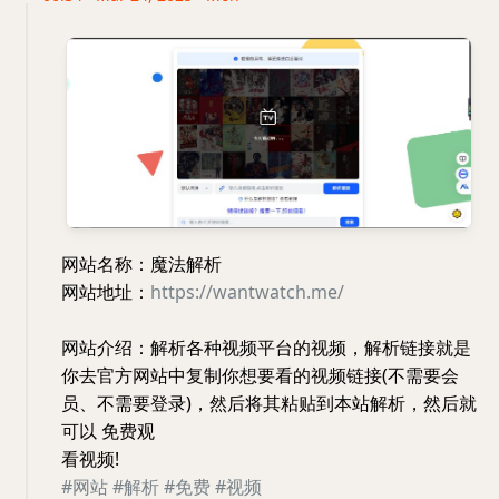
网站名称：魔法解析
网站地址：
https://wantwatch.me/
网站介绍：解析各种视频平台的视频，解析链接就是
你去官方网站中复制你想要看的视频链接(不需要会
员、不需要登录)，然后将其粘贴到本站解析，然后就
可以 免费观
看视频!
#网站
#解析
#免费
#视频