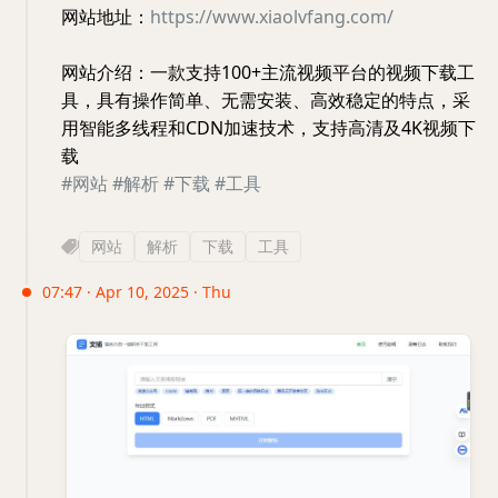
网站地址：
https://www.xiaolvfang.com/
网站介绍：一款支持100+主流视频平台的视频下载工
具，具有操作简单、无需安装、高效稳定的特点，采
用智能多线程和CDN加速技术，支持高清及4K视频下
载
#网站
#解析
#下载
#工具
网站
解析
下载
工具
07:47 · Apr 10, 2025 · Thu