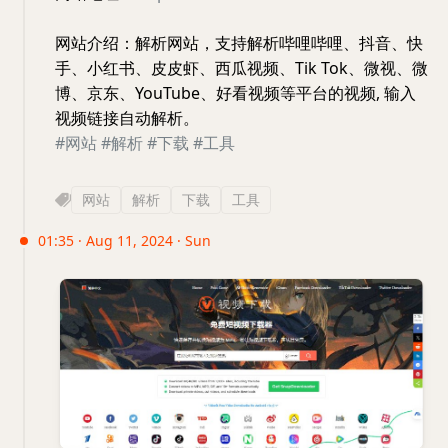
网站介绍：解析网站，支持解析哔哩哔哩、抖音、快
手、小红书、皮皮虾、西瓜视频、Tik Tok、微视、微
博、京东、YouTube、好看视频等平台的视频, 输入
视频链接自动解析。
#网站
#解析
#下载
#工具
网站
解析
下载
工具
01:35 · Aug 11, 2024 · Sun