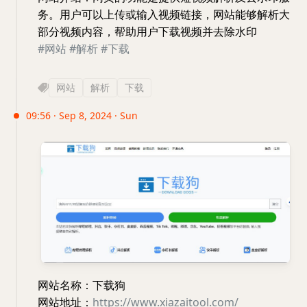
务。用户可以上传或输入视频链接，网站能够解析大
部分视频内容，帮助用户下载视频并去除水印
#网站
#解析
#下载
网站
解析
下载
09:56 · Sep 8, 2024 · Sun
网站名称：下载狗
网站地址：
https://www.xiazaitool.com/