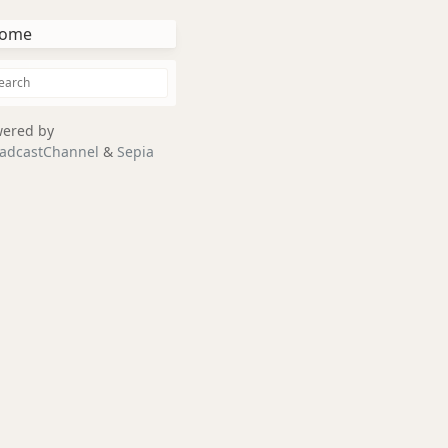
ome
ered by
adcastChannel
&
Sepia