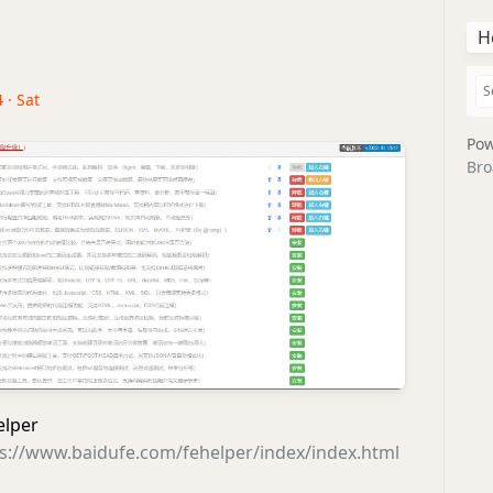
H
 · Sat
Pow
Bro
lper
s://www.baidufe.com/fehelper/index/index.html