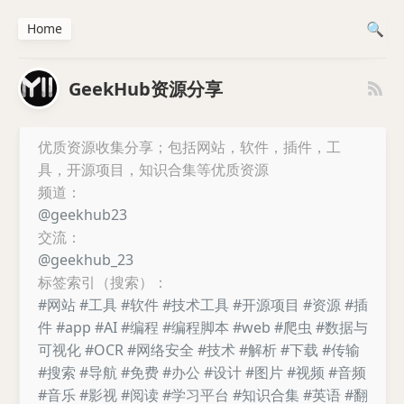
Home
GeekHub资源分享
优质资源收集分享；包括网站，软件，插件，工
具，开源项目，知识合集等优质资源
频道：
@geekhub23
交流：
@geekhub_23
标签索引（搜索）：
#网站
#工具
#软件
#技术工具
#开源项目
#资源
#插
件
#app
#AI
#编程
#编程脚本
#web
#爬虫
#数据与
可视化
#OCR
#网络安全
#技术
#解析
#下载
#传输
#搜索
#导航
#免费
#办公
#设计
#图片
#视频
#音频
#音乐
#影视
#阅读
#学习平台
#知识合集
#英语
#翻