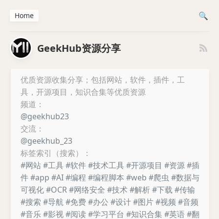
Home
GeekHub资源分享
优质资源收集分享；包括网站，软件，插件，工
具，开源项目，知识合集等优质资源
频道：
@geekhub23
交流：
@geekhub_23
标签索引（搜索）：
#网站
#工具
#软件
#技术工具
#开源项目
#资源
#插
件
#app
#AI
#编程
#编程脚本
#web
#爬虫
#数据与
可视化
#OCR
#网络安全
#技术
#解析
#下载
#传输
#搜索
#导航
#免费
#办公
#设计
#图片
#视频
#音频
#音乐
#影视
#阅读
#学习平台
#知识合集
#英语
#翻