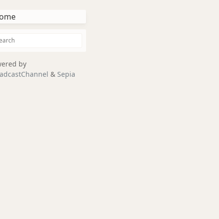
ome
ered by
adcastChannel
&
Sepia