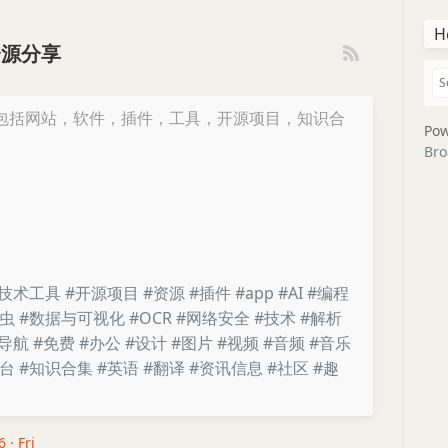
H
资源分享
包括网站，软件，插件，工具，开源项目，知识合
Pow
Bro
#技术工具
#开源项目
#资源
#插件
#app
#AI
#编程
爬虫
#数据与可视化
#OCR
#网络安全
#技术
#解析
#导航
#免费
#办公
#设计
#图片
#视频
#音频
#音乐
平台
#知识合集
#英语
#翻译
#资讯信息
#社区
#趣
 · Fri