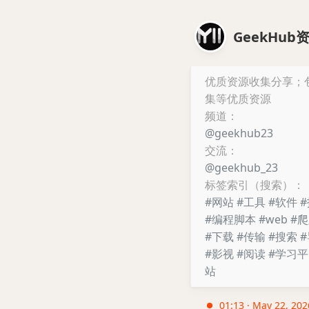
GeekHub
优质资源收集分享；
集等优质资源
频道：
@geekhub23
交流：
@geekhub_23
标签索引（搜索）：
#网站
#工具
#软件
#编程脚本
#web
#
#下载
#传输
#搜索
#影视
#阅读
#学习
站
01:13 · May 22, 2026