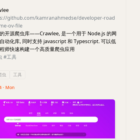
lee
ps://github.com/kamranahmedse/developer-road
e-ov-file
源爬虫库——Crawlee, 是一个用于 Node.js 的网
库, 同时支持 javascript 和 Typescript. 可以低
程师快速构建一个高质量爬虫应用
虫
#工具
爬虫
工具
4 · Mon