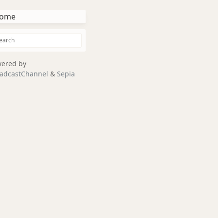
ome
ered by
adcastChannel
&
Sepia