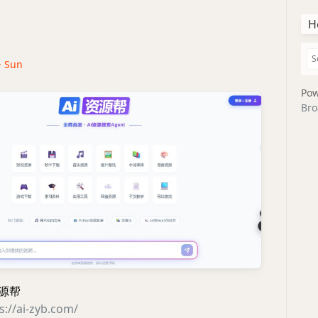
H
· Sun
Pow
Bro
资源帮
s://ai-zyb.com/