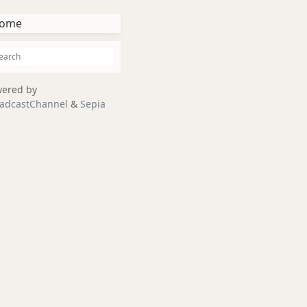
ome
ered by
adcastChannel
&
Sepia