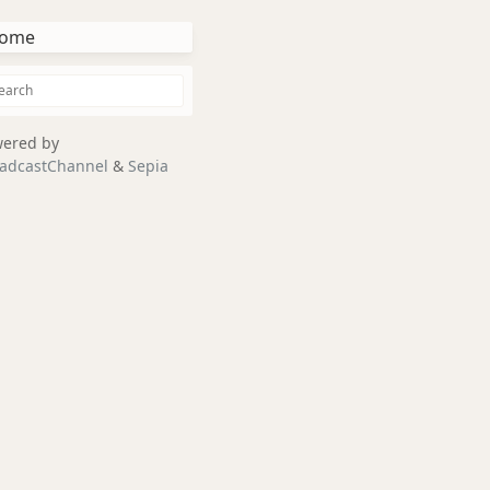
ome
ered by
adcastChannel
&
Sepia