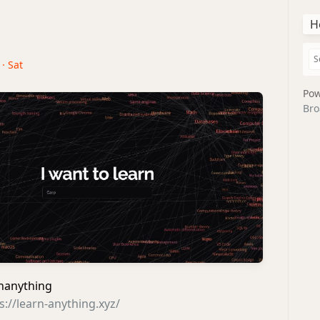
H
 · Sat
Pow
Bro
anything
s://learn-anything.xyz/