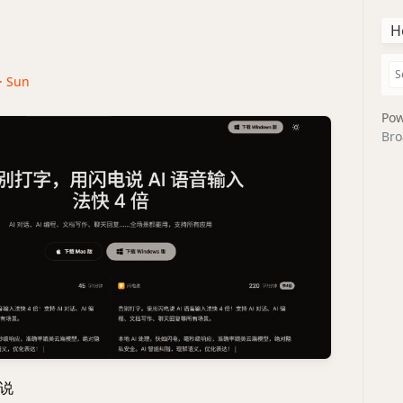
H
 · Sun
Pow
Bro
说