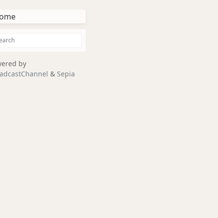
ome
ered by
adcastChannel
&
Sepia