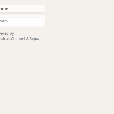
ome
ered by
adcastChannel
&
Sepia