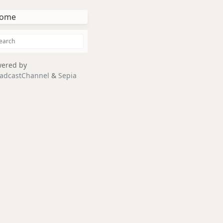
ome
ered by
adcastChannel
&
Sepia