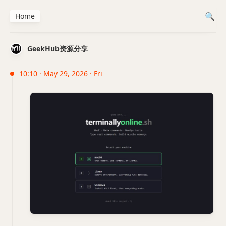
Home
GeekHub资源分享
10:10 · May 29, 2026 · Fri