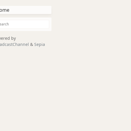
ome
ered by
adcastChannel
&
Sepia