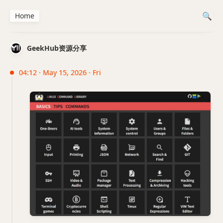
Home
GeekHub资源分享
04:12 · May 15, 2026 · Fri